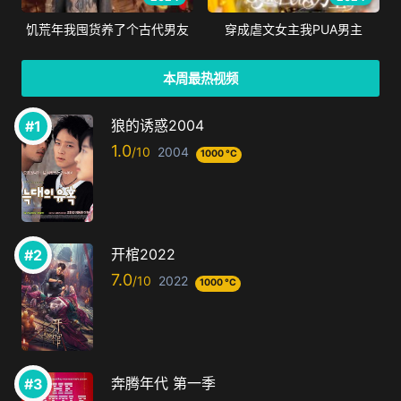
饥荒年我囤货养了个古代男友
穿成虐文女主我PUA男主
本周最热视频
狼的诱惑2004
1.0
2004
1000 °C
开棺2022
7.0
2022
1000 °C
奔腾年代 第一季