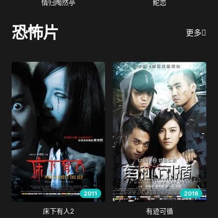
情归陶然亭
鮀恋
恐怖片
更多
2011
2016
床下有人2
有迹可循