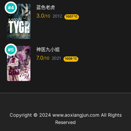
蓝色老虎
3.0
2012
1007 °C
神医九小姐
7.0
2021
1006 °C
Copyright © 2024 www.aoxiangjun.com All Rights
Reserved