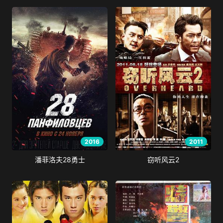
2016
2011
潘菲洛夫28勇士
窃听风云2