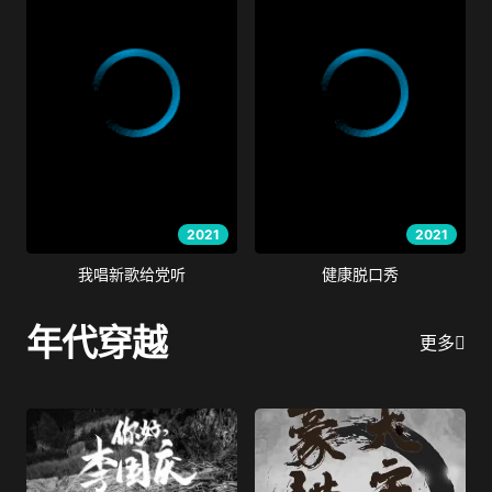
2021
2021
我唱新歌给党听
健康脱口秀
年代穿越
更多