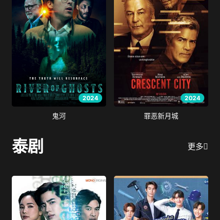
2024
2024
鬼河
罪恶新月城
泰剧
更多