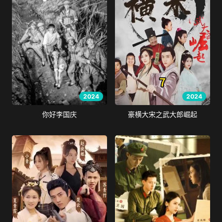
2024
2024
你好李国庆
豪横大宋之武大郎崛起